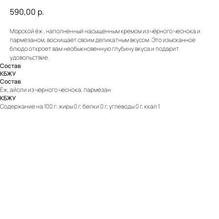
590,00
р.
Морской ёж , наполненный насыщенным кремом из чёрного чеснока и
пармезаном, восхищает своим деликатным вкусом. Это изысканное
блюдо откроет вам необыкновенную глубину вкуса и подарит
удовольствие.
Состав
КБЖУ
Состав
Ëж, айоли из черного чеснока, пармезан
КБЖУ
Содержание на 100 г: жиры 0 г, белки 0 г, углеводы 0 г, ккал 1