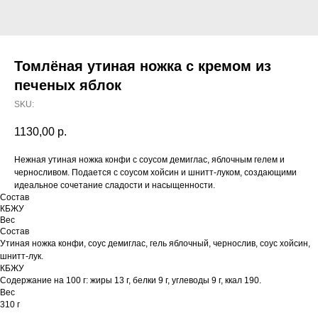
Томлёная утиная ножка с кремом из
печеных яблок
SKU:
1130,00
р.
Нежная утиная ножка конфи с соусом демиглас, яблочным гелем и
черносливом. Подается с соусом хойсин и шнитт-луком, создающими
идеальное сочетание сладости и насыщенности.
Состав
КБЖУ
Вес
Состав
Утиная ножка конфи, соус демиглас, гель яблочный, чернослив, соус хойсин,
шнитт-лук.
КБЖУ
Содержание на 100 г: жиры 13 г, белки 9 г, углеводы 9 г, ккал 190.
Вес
310 г