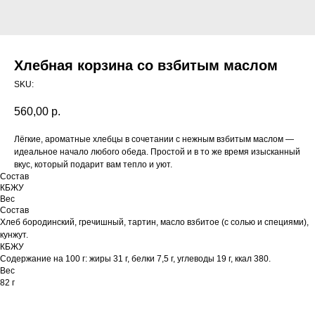
Хлебная корзина со взбитым маслом
SKU:
560,00
р.
Лёгкие, ароматные хлебцы в сочетании с нежным взбитым маслом —
идеальное начало любого обеда. Простой и в то же время изысканный
вкус, который подарит вам тепло и уют.
Состав
КБЖУ
Вес
Состав
Хлеб бородинский, гречишный, тартин, масло взбитое (с солью и специями),
кунжут.
КБЖУ
Содержание на 100 г: жиры 31 г, белки 7,5 г, углеводы 19 г, ккал 380.
Вес
82 г