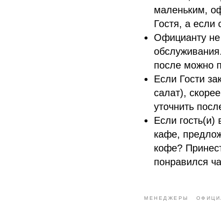
маленьким, оф
Гостя, а если
Официанту не 
обслуживания.
после можно п
Если Гости за
салат), скорее
уточнить посл
Если гость(и)
кафе, предлож
кофе? Принест
понравился ча
МЕНЕДЖЕРЫ
ОФИЦИ