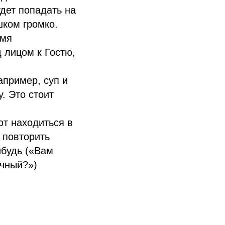
дет попадать на
шком громко.
емя
 лицом к Гостю,
апример, суп и
у. Это стоит
ют находиться в
 повторить
ибудь («Вам
ичный?»)