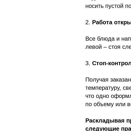
носить пустой п
2.
Работа откр
Все блюда и нап
левой – стоя сл
3.
Стоп-контрол
Получая заказа
температуру, св
что одно оформл
по объему или в
Раскладывая п
следующие пра