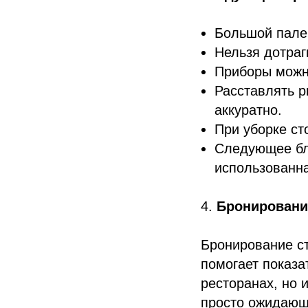
Большой палец
Нельзя дотраг
Приборы можно
Расставлять р
аккуратно.
При уборке ст
Следующее блю
использованна
4.
Бронировани
Бронирование ст
помогает показа
ресторанах, но 
просто ожидающи