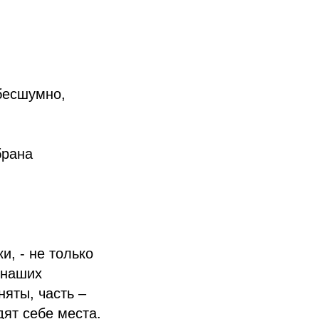
бесшумно,
брана
и, - не только
 наших
няты, часть –
дят себе места.