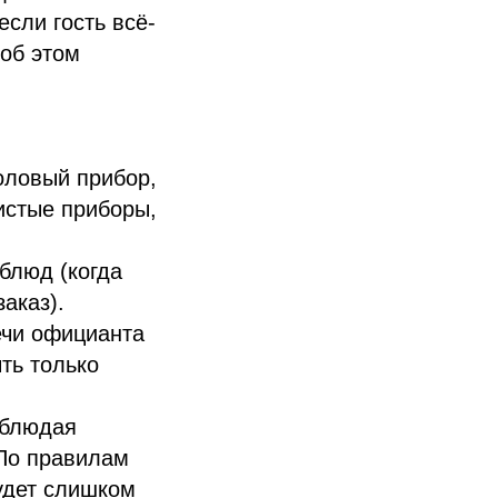
сли гость всё-
 об этом
толовый прибор,
истые приборы,
блюд (когда
аказ).
ечи официанта
ть только
облюдая
 По правилам
будет слишком