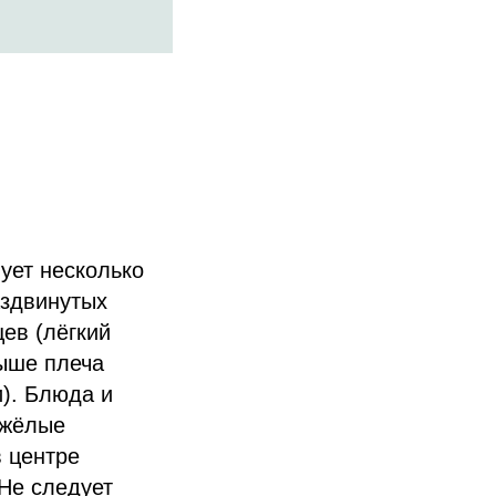
ует несколько
аздвинутых
ев (лёгкий
выше плеча
). Блюда и
яжёлые
в центре
 Не следует