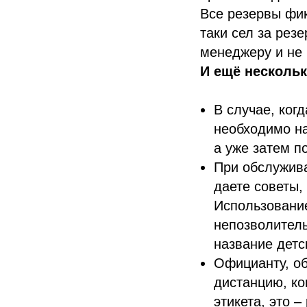
Все резервы фик
таки сел за рез
менеджеру и не
И ещё несколь
В случае, ког
необходимо на
а уже затем п
При обслужива
даете советы,
Использовани
непозволитель
название детс
Официанту, об
дистанцию, ко
этикета, это 