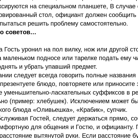
сируются на специальном планшете, В случае е
ервированный стол, официант должен сообщить
 пытаться решить проблему самостоятельно.
ко советов…
да Гость уронил на пол вилку, нож или другой с
 маленьком подносе или тарелке подать ему ч
однять и убрать упавший предмет.
нии следует всегда говорить полные названия 
 презентуете блюдо, повторяете или приносите з
е уменьшительно-ласкательных суффиксов в р
но (пример: хлебушек). Исключением может бы
кого блюда «Оливьешка», «Крабик», супчик.
служивая Гостей, следует держаться прямо, с
мфортную для общения и Гостю, и официанту.
– расстояние вытянутой руки. Если расстояние 