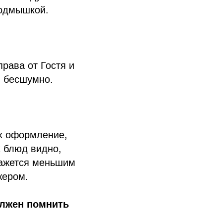
подмышкой.
права от Гостя и
л бесшумно.
их оформление,
х блюд видно,
кажется меньшим
жером.
олжен помнить