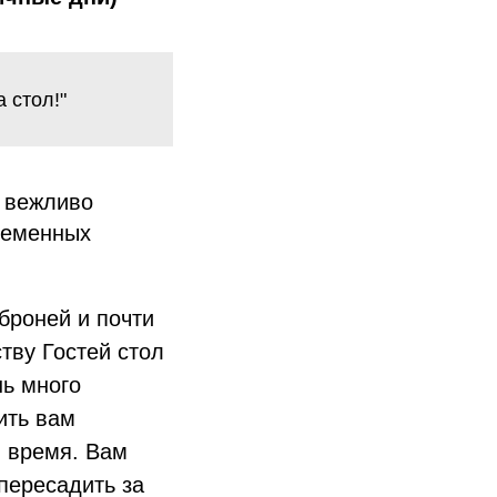
 стол!"
и вежливо
ременных
броней и почти
тву Гостей стол
нь много
ить вам
. время. Вам
пересадить за